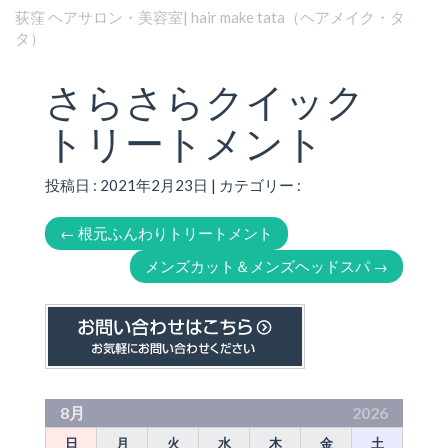
荻窪 ヘアサロン・美容室| hair make tata（ヘアメイク・タ
タ）
さらさらクイック
トリートメント
投稿日 : 2021年2月23日 | カテゴリー :
←
根元ふんわりトリートメント
メンズカット＆メンズヘッドスパ
→
8月
2026
日
月
火
水
木
金
土