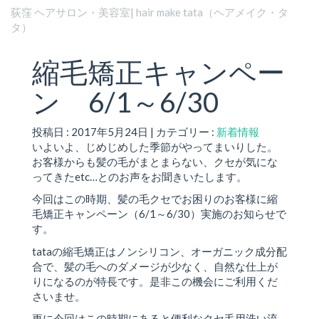
荻窪 ヘアサロン・美容室| hair make tata（ヘアメイク・タ
タ）
縮毛矯正キャンペー
ン 6/1～6/30
投稿日 : 2017年5月24日 | カテゴリー :
新着情報
いよいよ、じめじめした季節がやってまいりした。
お客様からも髪の毛がまとまらない、クセが気にな
ってきたetc…とのお声をお聞きいたします。
今回はこの時期、髪の毛クセでお困りのお客様に縮
毛矯正キャンペーン（6/1～6/30）実施のお知らせで
す。
tataの縮毛矯正はノンシリコン、オーガニック成分配
合で、髪の毛へのダメージが少なく、自然な仕上が
りになるのが特長です。是非この機会にご利用くだ
さいませ。
更に今回はこの時期にあると便利なクセ毛用洗い流