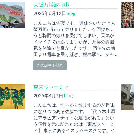
大阪万博旅行①
2025年6月12日
blog
こんにちは佐藤です。 連休をいただき大
阪万博に行って参りました。今回はちょ
うど梅雨の煽りを受けてしまい、天気が
イマイチではありましたが、万博の雰囲
気を体験でき良かったです。 宿泊先の梅
田より電車を乗り継ぎ、桜島駅へ、シャ …
この記事を読む
東京ジャーミィ
2025年4月2日
blog
こんにちは。すっかり散歩するのが趣味
になりつつある佐藤です。 「代々木上原
にアラビアンナイトな建物がある」とい
う情報を元に訪れたのは【東京ジャーミ
ィ】 東京にあるイスラムモスクです。イ