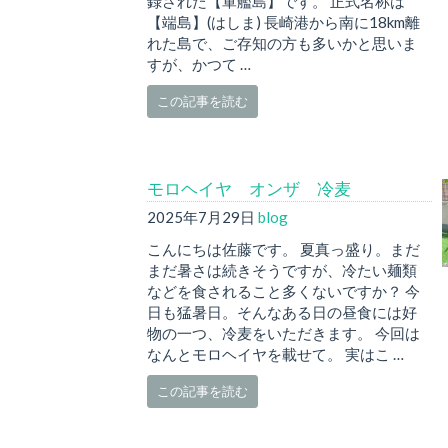
録された【軍艦島】です。 正式名称は
【端島】(はしま) 長崎港から南に18km離
れた島で、ご存知の方も多いかと思いま
すが、かつて …
この記事を読む
モロヘイヤ オンザ 冷麦
2025年7月29日
blog
こんにちは佐藤です。 夏真っ盛り。まだ
まだ暑さは続きそうですが、冷たい麺類
などを食されること多くないですか？ 今
日も猛暑日。そんなある日の昼食には好
物の一つ、冷麦をいただきます。 今回は
なんとモロヘイヤを載せて。 実はこ …
この記事を読む