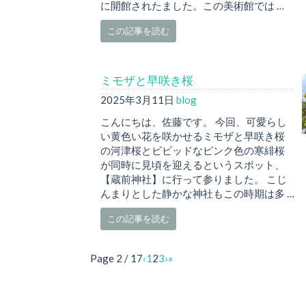
に開館されたました。この美術館では …
この記事を読む
ミモザと早咲き桜
2025年3月11日
blog
こんにちは、佐藤です。 今回、可愛らし
い黄色い花を咲かせるミモザと早咲き桜
の河津桜とビビッドなピンク色の寒緋桜
が同時に見頃を迎えるというスポット、
【蔵前神社】に行って参りました。 こじ
んまりとした静かな神社もこの時期は多 …
この記事を読む
Page 2 / 17
‹
1
2
3
›
»