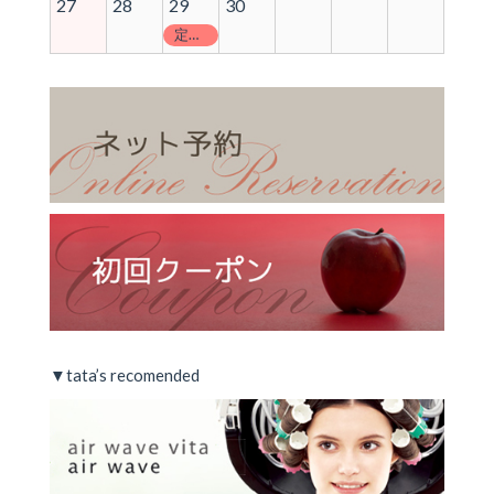
27
28
29
30
定休日
▼tata’s recomended