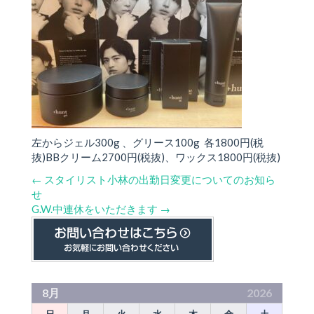
左からジェル300g 、グリース100g 各1800円(税
抜)BBクリーム2700円(税抜)、ワックス1800円(税抜)
←
スタイリスト小林の出勤日変更についてのお知ら
せ
G.W.中連休をいただきます
→
8月
2026
日
月
火
水
木
金
土