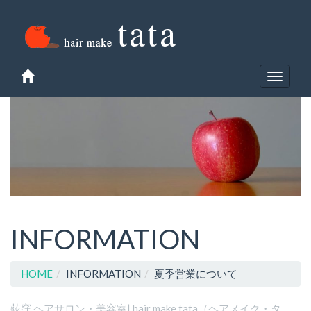
Toggle
navigat
INFORMATION
HOME
INFORMATION
夏季営業について
荻窪 ヘアサロン・美容室| hair make tata（ヘアメイク・タ