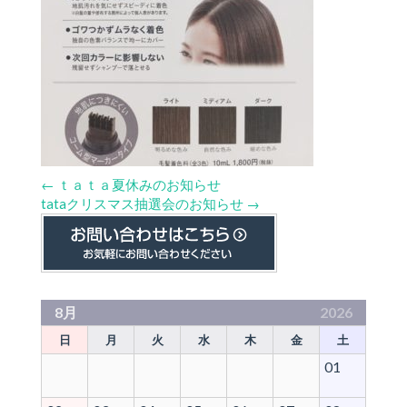
←
ｔａｔａ夏休みのお知らせ
tataクリスマス抽選会のお知らせ
→
8月
2026
日
月
火
水
木
金
土
01