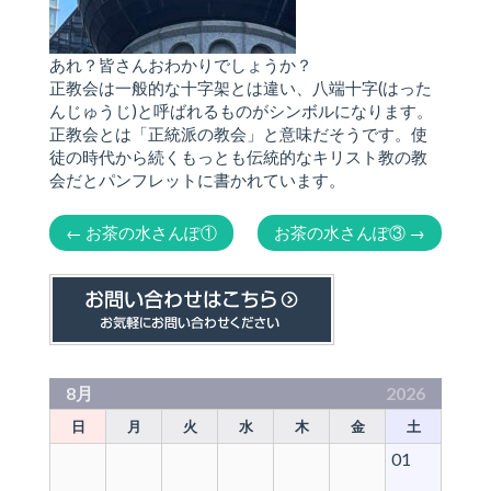
あれ？皆さんおわかりでしょうか？
正教会は一般的な十字架とは違い、八端十字(はった
んじゅうじ)と呼ばれるものがシンボルになります。
正教会とは「正統派の教会」と意味だそうです。使
徒の時代から続くもっとも伝統的なキリスト教の教
会だとパンフレットに書かれています。
←
お茶の水さんぽ①
お茶の水さんぽ③
→
8月
2026
日
月
火
水
木
金
土
01