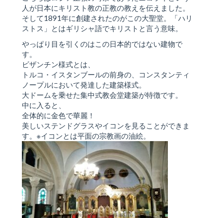
人が日本にキリスト教の正教の教えを伝えました。
そして1891年に創建されたのがこの大聖堂。「ハリ
ストス」とはギリシャ語でキリストと言う意味。
やっぱり目を引くのはこの日本的ではない建物で
す。
ビザンチン様式とは、
トルコ・イスタンブールの前身の、コンスタンティ
ノープルにおいて発達した建築様式。
大ドームを乗せた集中式教会堂建築が特徴です。
中に入ると、
全体的に金色で華麗！
美しいステンドグラスやイコンを見ることができま
す。※イコンとは平面の宗教画の油絵。