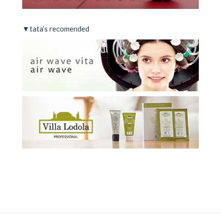
▼tata’s recomended