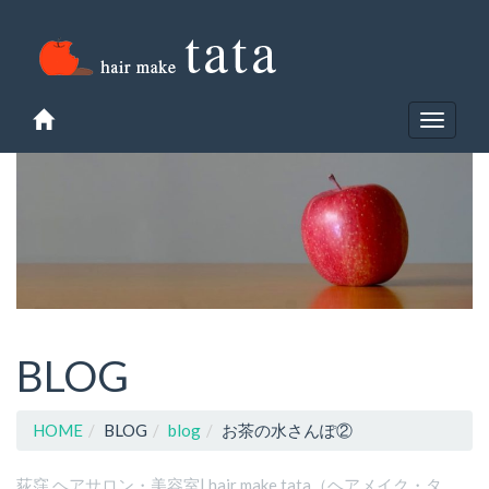
data macau
slot gacor
hk lotto
pm toto
pmtoto
pmtoto
pmtoto
situs toto
Toggle
navigat
BLOG
HOME
BLOG
blog
お茶の水さんぽ②
荻窪 ヘアサロン・美容室| hair make tata（ヘアメイク・タ