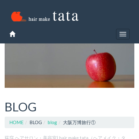
data macau
slot gacor
hk lotto
pm toto
pmtoto
pmtoto
pmtoto
situs toto
Toggle
navigat
BLOG
HOME
BLOG
blog
大阪万博旅行①
荻窪 ヘアサロン・美容室| hair make tata（ヘアメイク・タ