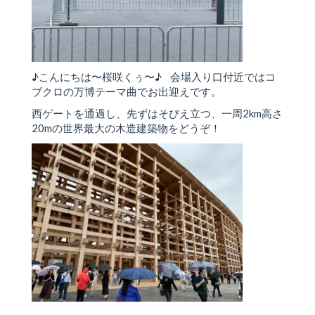
♪こんにちは〜桜咲くぅ〜♪ 会場入り口付近ではコ
ブクロの万博テーマ曲でお出迎えです。
西ゲートを通過し、先ずはそびえ立つ、一周2km高さ
20mの世界最大の木造建築物をどうぞ！